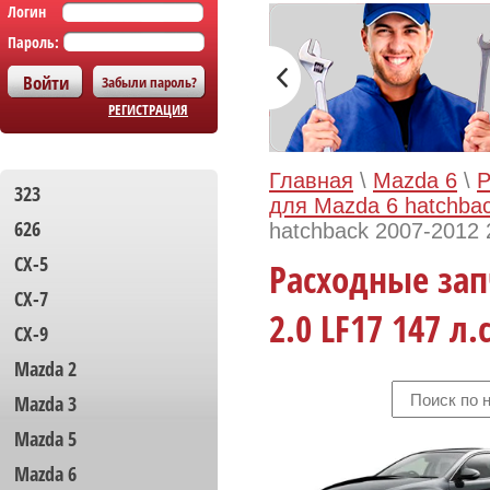
Логин
Пароль:
Забыли пароль?
РЕГИСТРАЦИЯ
Главная
\
Mazda 6
\
Р
323
для Mazda 6 hatchba
626
hatchback 2007-2012 
CX-5
Расходные зап
CX-7
2.0 LF17 147 л
CX-9
Mazda 2
Mazda 3
Mazda 5
Mazda 6