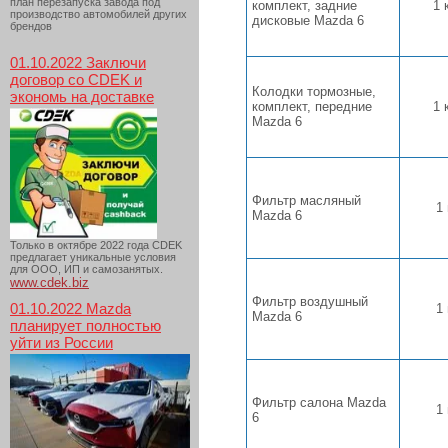
план перезапуска завода под
комплект, задние
1 
производство автомобилей других
дисковые Mazda 6
брендов
01.10.2022 Заключи
договор со CDEK и
Колодки тормозные,
экономь на доставке
комплект, передние
1 
Mazda 6
Фильтр масляный
1
Mazda 6
Только в октябре 2022 года CDEK
предлагает уникальные условия
для ООО, ИП и самозанятых.
www.cdek.biz
Фильтр воздушный
01.10.2022 Mazda
1
Mazda 6
планирует полностью
уйти из России
Фильтр салона Mazda
1
6